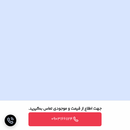
VIEW App, Adaptive Iran & International
Servers
بی ان سی 4 عدد .
جهت اطلاع از قیمت و موجودی تماس بگیرید.
09031661124