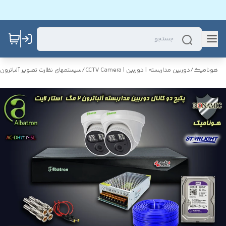
هونامیک
/
دوربین مداربسته | دوربین | CCTV Camera
/
سیستمهای نظارت تصویر آلباترون