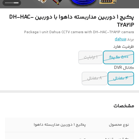
پکیج 1 دوربین مداربسته داهوا با دوربین DH-HAC-
T2A21P
Package 1 unit Dahua CCTV camera with DH-HAC-T2A21P camera
برند:
dahua
ظرفیت هارد
500 گیگ
1 ترابایت
کانال DVR
4 کانال
8 کانال
مشخصات
نوع محصول
پکیج 1 دوربین مداربسته داهوا