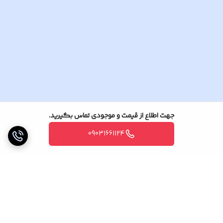
و اما در این پکیج آنچه تقدیم شما
میگردد.
جهت اطلاع از قیمت و موجودی تماس بگیرید.
09031661124
DVR چهار کانال داهوا
2 مگ ساپورت 1B04
یک دستگاه
دوربین مداربسته 2 مگ
دام HAC-
HDW1209TLQP-A-LED دو دستگاه