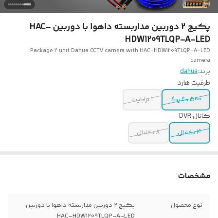
پکیج 2 دوربین مداربسته داهوا با دوربین HAC-
HDW1209TLQP-A-LED
Package 2 unit Dahua CCTV camera with HAC-HDW1209TLQP-A-LED
camera
برند:
dahua
ظرفیت هارد
500 گیگ
1 ترابایت
کانال DVR
4 کانال
8 کانال
مشخصات
نوع محصول
پکیج 2 دوربین مداربسته داهوا با دوربین
HAC-HDW1209TLQP-A-LED