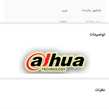
کشور سازنده
چین
برند سازنده
داهوا
مقدار گارانتی
گارانتی اصلی 25 ماه فراگستر
توضیحات
ورودی صدا
یک کانال آنالوگ
منبع تغذیه
5 آمپر
کیفیت تصویر
1080*1920
دوربینها
نوع کیس دوربین
دام
نظرات
نوع دوربین
دوربین مداربسته داهوا HAC-
HDW1209TLQP-A-LED