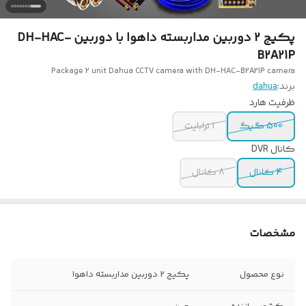
پکیج 2 دوربین مداربسته داهوا با دوربین DH-HAC-
B2A21P
Package 2 unit Dahua CCTV camera with DH-HAC-B2A21P camera
برند:
dahua
ظرفیت هارد
500 گیگ
1 ترابایت
کانال DVR
4 کانال
8 کانال
مشخصات
نوع محصول
پکیج 2 دوربین مداربسته داهوا