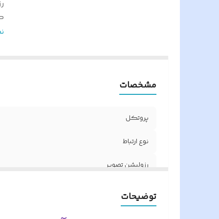
ر
ک
ر
ن
ک
اب
ن
مشخصات
و
گ
بر
پروتکل
ز
ز
نوع ارتباط
پو
رزولیشن تصویر
ش
ح
کاربری
توضیحات
رنگ