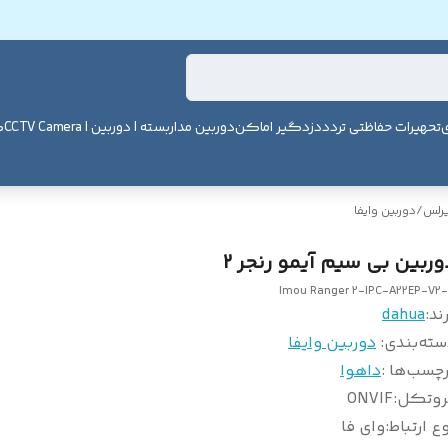
ی
تحهیرات حفاظتی تردد
دزدگیر اماکن
دوربین مداربسته | دوربین | CCTV Camera
ک
یرلس
/
دوربین وایفا
وربین بی سیم آیمو رنجر 2
Imou Ranger 2-IPC-A22EP-V2
ند:
dahua
سته‌بندی
:
دوربین وایفا
چسب‌ها :
داهوا
روتکل
:
ONVIF
ع ارتباط
:
وای فا