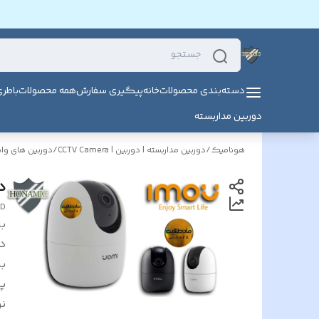
دسته‌بندی محصولات
خانه
پیگیری سفارش
همه محصولات
باطر
دوربین مداربسته
هونامیک
/
دوربین مداربسته | دوربین | CCTV Camera
/
دوربین های وا
د
-D
بر
د
بر
پ
نو