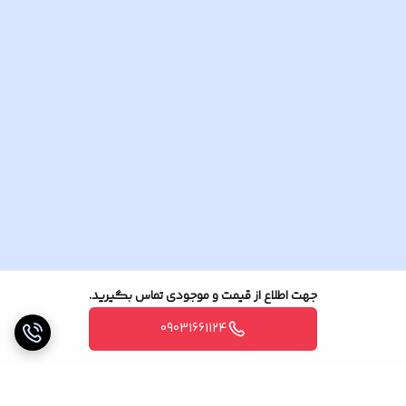
عدد
جهت اطلاع از قیمت و موجودی تماس بگیرید.
09031661124