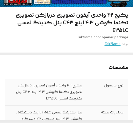
پکیج 42 واحدی آیفون تصویری دربازکن تصویری
تکنما گوشی 4.3 اینچ C43 پنل کدینگ لمسی
E35LC
TakNama door opener package
برند:
TakNama
مشخصات
نوع محصول
پکیج 42 واحدی آیفون تصویری دربازکن
تصویری تکنما گوشی 4.3 اینچ C43 پنل
کدینگ لمسی E35LC
محتویات بسته
پنل کدینگ لمسی E35LC یک دستگاه .
گوشی 4.3 اینچ مشکی 42 دستگاه .
ترانس تکنما یک دستگاه .تگ 42 عدد.
کارت 1 عدد