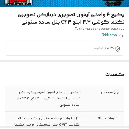
پکیج 4 واحدی آیفون تصویری دربازکن تصویری
تکنما گوشی 4.3 اینچ C43 پنل ساده ستونی
TakNama door opener package
برند:
TakNama
36 ماه تکنما
مشخصات
نوع محصول
پکیج 3 واحدی آیفون تصویری دربازکن
تصویری تکنما گوشی 4.3 اینچ C43 پنل
ساده ستونی
محتویات بسته
پنل 4 واحدی ساده ستونی یک دستگاه .
گوشی C43 چهار دستگاه . ترانس تکنما