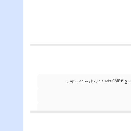
3 واحدی ساده ستونی یک دستگاه . گوشی CM43 سه