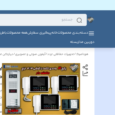
دسته‌بندی محصولات
خانه
پیگیری سفارش
همه محصولات
باطر
دوربین مداربسته
هونامیک
/
تحهیرات حفاظتی تردد
/
آیفون صوتی و تصویری
/
دربازکن ت
گوشی 
ge
بر
د
نا
م