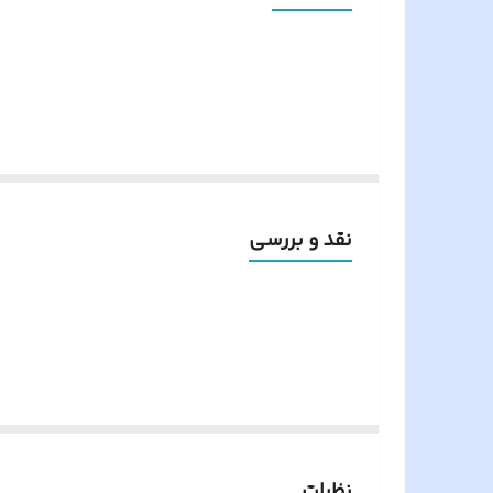
محتویات بسته
نوع پنل
سیستم کارتخوان
رنگ گوشی
تعداد واحد
نقد و بررسی
حافظه داخلی
کرده تا در انتخاب دچار اشتباه نشوید و با
کشور سازنده
کوتاه درباره ما
اصالت کالا
سوییچر داخلی
پکیج 3 واحدی آیفون تصویری دربازکن تصویری تکنما گوشی 4.3 اینچ CM43 حافظه دار پنل کارتی ستونی
محصولات خود را تحت نام تجاری تک نما به باز
نظرات