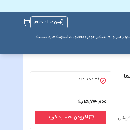
ورود | ثبت‌نام
ولر آبی
لوازم یدکی خودرو
محصولات استوک
هارد دیسک
ما
36 ماه تکنما
15,789,000
افزودن به سبد خرید
 گوشی