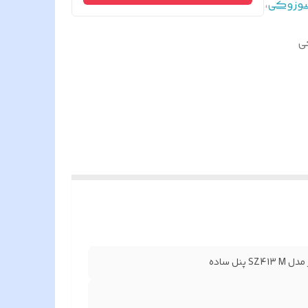
وزوکی
،
کی