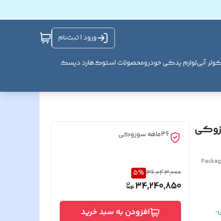
ورود | ثبت‌نام
ولر آبی
لوازم یدکی خودرو
محصولات استوک
هارد دیسک
وزوکی
36ماهه سوزوکی
Packag
5
%
36,043,000
34,240,850
،
افزودن به سبد خرید