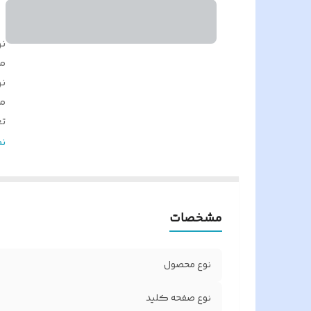
ن
م
ن
م
ت
ر
ن
ک
اص
م
مشخصات
ح
ج
قا
نوع محصول
س
نو
نوع صفحه کلید