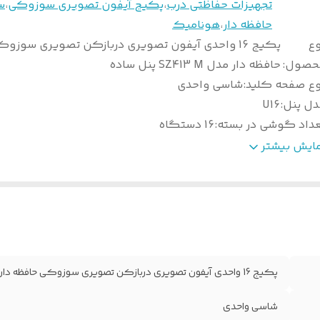
تجهیزات حفاظتی درب
،
پکیج آیفون تصویری سوزوکی
،
س
حافظه دار
،
هونامیک
وع
پکیج 16 واحدی آیفون تصویری دربازکن تصویری سوزو
حصول
:
حافظه دار مدل SZ413 M پنل ساده
وع صفحه کلید
:
شاسی واحدی
دل پنل
:
U16
عداد گوشی در بسته
:
16 دستگاه
نگ بدنه گوشی
:
سفید
مایش بیشتر
انکتور ارتباطی
:
4 سیم
الت کالا
:
اصل
نو تصویر
:
ندارد
افظه داخلی
:
دارد
نس بدنه گوشی
:
پلیمر مخصوص
بلیت تنظیم صدا
:
دارد
پکیج 16 واحدی آیفون تصویری دربازکن تصویری سوزوکی حافظه دار مدل SZ413 M پنل ساده
یستم کارتخوان
:
ندارد
ع دوربین
:
سونی
شاسی واحدی