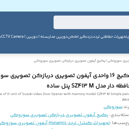
ی
تحهیرات حفاظتی تردد
دزدگیر اماکن
دوربین مداربسته | دوربین | CCTV Camera
ک
ویری سوزوکی
/
پکیج آیفون تصویری دربازکن تصویری سوزوکی
پکیج 16 واحدی آیفون تصویری دربازکن تصویری س
فظه دار مدل SZ413 M پنل ساده
e of 16 unit of Suzuki video Door Opener with memory model SZ413 M Simple pan
Whi
ند:
سوزوکی
سته‌بندی
:
پکیج آیفون تصویری دربازکن تصویری سوزوکی
چسب‌ها :
تجهیزات کنترل تردد
،
Honamic
،
آیفون تصویری سوزوکی