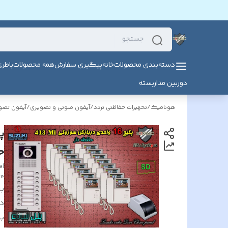
دسته‌بندی محصولات
خانه
پیگیری سفارش
همه محصولات
باطر
دوربین مداربسته
هونامیک
/
تحهیرات حفاظتی تردد
/
آیفون صوتی و تصویری
/
آیفون تص
حا
el
te
بر
د
بر