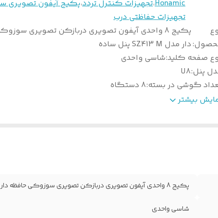
Honamic
،
تجهیزات کنترل تردد
،
پکیج آیفون تصویری س
تجهیزات حفاظتی درب
وع
پکیج 8 واحدی آیفون تصویری دربازکن تصویری سوزو
حصول
:
دار مدل SZ413 M پنل ساده
وع صفحه کلید
:
شاسی واحدی
دل پنل
:
U8
عداد گوشی در بسته
:
8 دستگاه
نگ بدنه گوشی
:
سفید
مایش بیشتر
انکتور ارتباطی
:
4 سیم
نو تصویر
:
ندارد
افظه داخلی
:
دارد
نس بدنه گوشی
:
پلیمر مخصوص
بلیت تنظیم صدا
:
دارد
ع دوربین
:
سونی
پکیج 8 واحدی آیفون تصویری دربازکن تصویری سوزوکی حافظه دار مدل SZ413 M پنل ساده
یستم کارتخوان
:
ندارد
دل گوشی
:
SZ413 M
شاسی واحدی