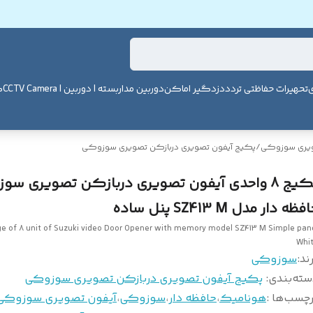
ی
تحهیرات حفاظتی تردد
دزدگیر اماکن
دوربین مداربسته | دوربین | CCTV Camera
ک
ویری سوزوکی
/
پکیج آیفون تصویری دربازکن تصویری سوزوکی
پکیج 8 واحدی آیفون تصویری دربازکن تصویری س
فظه دار مدل SZ413 M پنل ساده
e of 8 unit of Suzuki video Door Opener with memory model SZ413 M Simple pan
Whi
ند:
سوزوکی
سته‌بندی
:
پکیج آیفون تصویری دربازکن تصویری سوزوکی
چسب‌ها :
هونامیک
،
حافظه دار
،
سوزوکی
،
آیفون تصویری سوزوکی