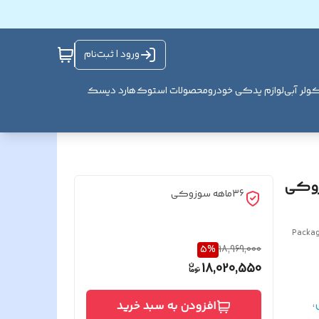
ورود | ثبت‌نام
ولر آبی
لوازم یدکی خودرو
محصولات استوک
هارد دیسک
وزوکی
36ماهه سوزوکی
Packag
5
%
18,969,000
18,020,550
،
افزودن به سبد خرید