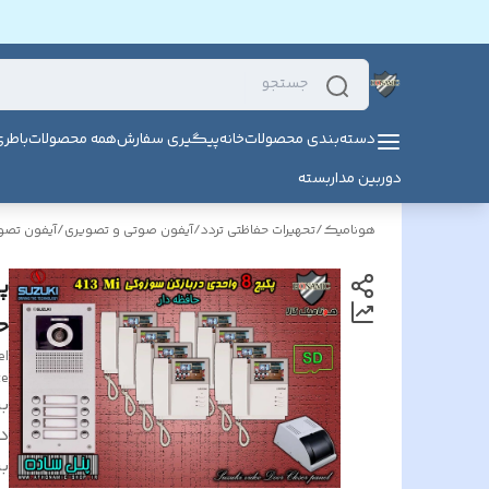
دسته‌بندی محصولات
خانه
پیگیری سفارش
همه محصولات
باطر
دوربین مداربسته
هونامیک
/
تحهیرات حفاظتی تردد
/
آیفون صوتی و تصویری
/
آیفون تص
حا
el
te
بر
د
بر