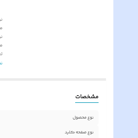
ن
م
ن
م
ت
ر
ن
ک
م
ح
مشخصات
ج
قا
نو
نوع محصول
س
م
نوع صفحه کلید