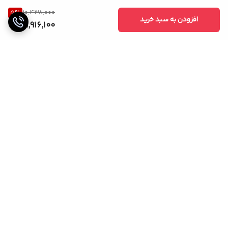
5
%
10,438,000
افزودن به سبد خرید
9,916,100
برگشت به بالا
خریدی مطمئن
پشتیبانی 24 ساعته