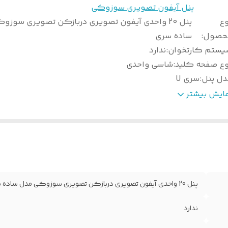
پنل آیفون تصویری سوزوکی
وع
پنل 20 واحدی آیفون تصویری دربازکن تصویری سوزو
حصول
:
ساده سری
یستم کارتخوان
:
ندارد
وع صفحه کلید
:
شاسی واحدی
دل پنل
:
سری U
ابلیت تنظیم صدای
:
دارد
مایش بیشتر
دار گارانتی
:
36 ماه
ع دوربین
:
سونی
یفیت تصویر
:
VGA
مای کارکرد
:
-10 تا +45 درجه
نس بدنه
:
آلومینیوم
گ بدنه
:
نقره ای
پنل 20 واحدی آیفون تصویری دربازکن تصویری سوزوکی مدل ساده سری
شور سازنده
:
ایران
وییچر
:
ندارد
ندارد