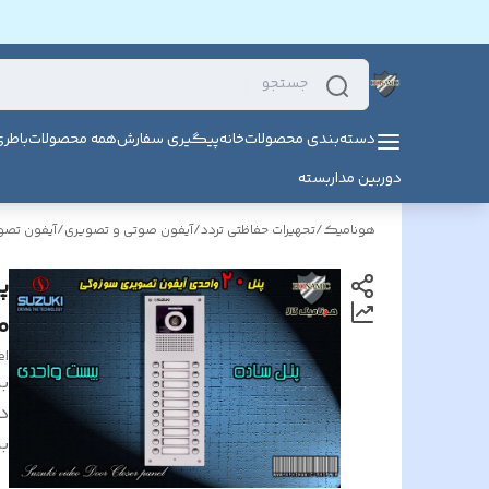
دسته‌بندی محصولات
خانه
پیگیری سفارش
همه محصولات
باطر
دوربین مداربسته
هونامیک
/
تحهیرات حفاظتی تردد
/
آیفون صوتی و تصویری
/
آیفون تص
م
el
بر
د
بر