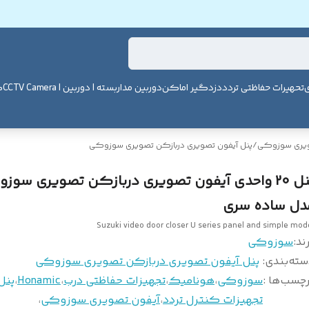
ی
تحهیرات حفاظتی تردد
دزدگیر اماکن
دوربین مداربسته | دوربین | CCTV Camera
ک
ویری سوزوکی
/
پنل آیفون تصویری دربازکن تصویری سوزوکی
پنل 20 واحدی آیفون تصویری دربازکن تصویری سوز
دل ساده سری
Suzuki video door closer U series panel and simple mod
ند:
سوزوکی
سته‌بندی
:
پنل آیفون تصویری دربازکن تصویری سوزوکی
چسب‌ها :
سوزوکی
،
هونامیک
،
تجهیزات حفاظتی درب
،
Honamic
،
پنل
تجهیزات کنترل تردد
،
آیفون تصویری سوزوکی
،