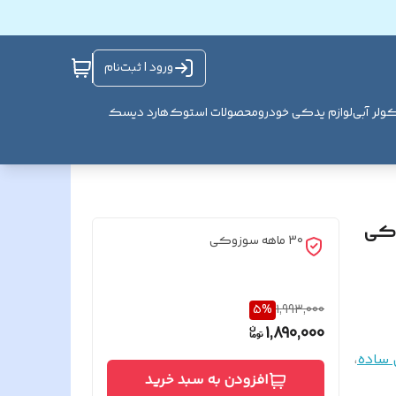
ورود | ثبت‌نام
ولر آبی
لوازم یدکی خودرو
محصولات استوک
هارد دیسک
وکی
30 ماهه سوزوکی
5
%
1,993,000
1,890,000
 ساده
،
افزودن به سبد خرید