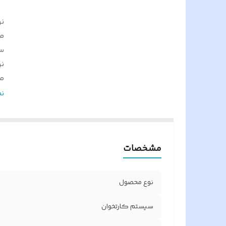
ن
م
س
ن
م
ق
ن
مق
نو
ک
مشخصات
د
ج
رن
نوع محصول
ک
س
سیستم کارتخوان