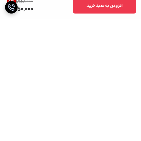
5
%
1,958,000
افزودن به سبد خرید
1,850,000
برگشت به بالا
خریدی مطمئن
پشتیبانی 24 ساعته