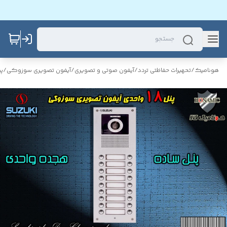
هونامیک
/
تحهیرات حفاظتی تردد
/
آیفون صوتی و تصویری
/
آیفون تصویری سوزوکی
/
پ