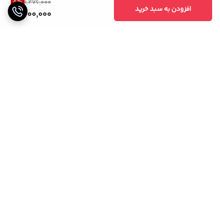
5
%
1,476,000
افزودن به سبد خرید
1,400,000
برگشت به بالا
خریدی مطمئن
پشتیبانی 24 ساعته