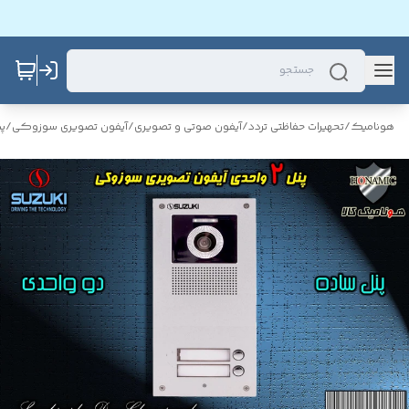
هونامیک
/
تحهیرات حفاظتی تردد
/
آیفون صوتی و تصویری
/
آیفون تصویری سوزوکی
/
پ