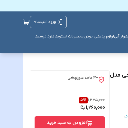
ورود | ثبت‌نام
ولر آبی
لوازم یدکی خودرو
محصولات استوک
هارد دیسک
کی مدل
30 ماهه سوزوکی
5
%
1,335,000
1,260,000
د
،
افزودن به سبد خرید