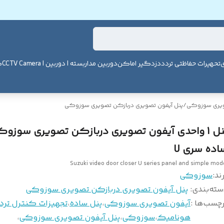
ی
تحهیرات حفاظتی تردد
دزدگیر اماکن
دوربین مداربسته | دوربین | CCTV Camera
ک
ویری سوزوکی
/
پنل آیفون تصویری دربازکن تصویری سوزوکی
پنل 1 واحدی آیفون تصویری دربازکن تصویری سوزو
اده سری U
Suzuki video door closer U series panel and simple mod
ند:
سوزوکی
سته‌بندی
:
پنل آیفون تصویری دربازکن تصویری سوزوکی
چسب‌ها :
آیفون تصویری سوزوکی
،
پنل ساده
،
تجهیزات کنترل ترد
هونامیک
،
سوزوکی
،
پنل آیفون تصویری سوزوکی
،