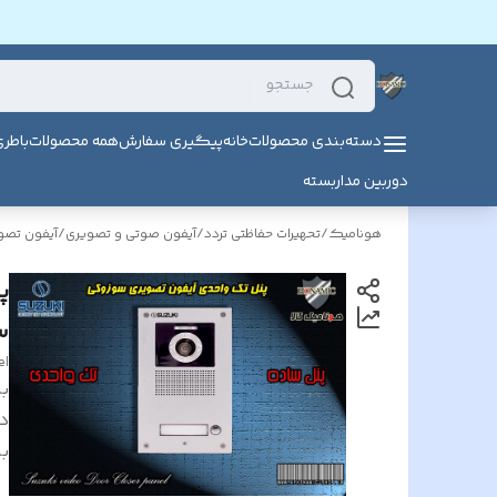
دسته‌بندی محصولات
خانه
پیگیری سفارش
همه محصولات
باطر
دوربین مداربسته
هونامیک
/
تحهیرات حفاظتی تردد
/
آیفون صوتی و تصویری
/
آیفون تص
س
el
بر
د
بر