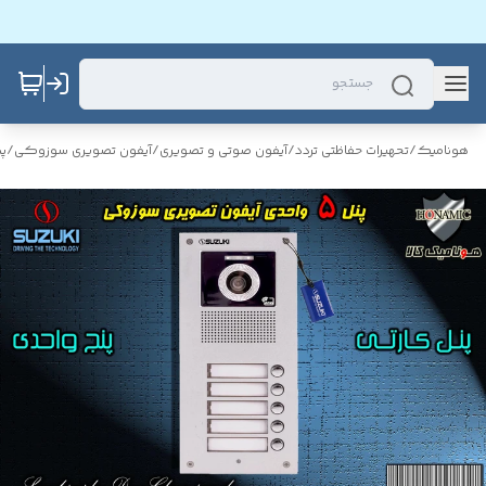
هونامیک
/
تحهیرات حفاظتی تردد
/
آیفون صوتی و تصویری
/
آیفون تصویری سوزوکی
/
پ