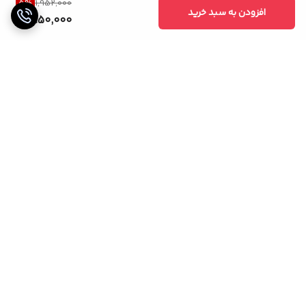
5
%
1,952,000
افزودن به سبد خرید
1,850,000
برگشت به بالا
خریدی مطمئن
پشتیبانی 24 ساعته