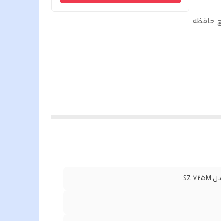
یری دربازکن تصویری سوزوکی 7 اینچ حافظه