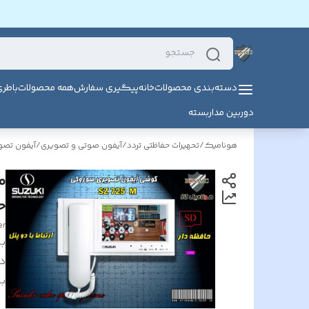
دسته‌بندی محصولات
خانه
پیگیری سفارش
همه محصولات
باطر
دوربین مداربسته
هونامیک
/
تحهیرات حفاظتی تردد
/
آیفون صوتی و تصویری
/
آیفون تص
حا
er
بر
د
بر