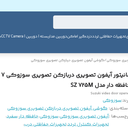
ی
تحهیرات حفاظتی تردد
دزدگیر اماکن
دوربین مداربسته | دوربین | CCTV Camera
ک
ویری سوزوکی
/
گوشی آیفون تصویری دربازکن تصویری سوزوکی
مانیتو
فظه دار مدل SZ 725M
Suzuki video door open
ند:
سوزوکی
سته‌بندی
:
گوشی آیفون تصویری دربازکن تصویری سوزوکی
چسب‌ها :
آیفون تصویری سوزوکی
،
سوزوکی
،
حافظه دار
،
سفید
،
تجهیزات کنترل تردد
،
تجهیزات حفاظتی درب
،