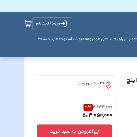
ورود | ثبت‌نام
ولر آبی
لوازم یدکی خودرو
محصولات استوک
هارد دیسک
ر آیفون تصویری دربازکن تصویری سوزوکی 7 اینچ
30 ماه سوزوکی
5
%
3,233,000
3,050,000
افزودن به سبد خرید