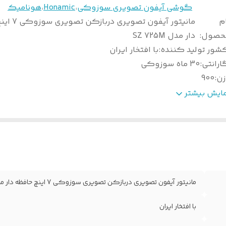
گوشی آیفون تصویری سوزوکی
،
Honamic
،
هونامیک
م
مانیتور آیفون تصو
حصول
:
دار مدل SZ 725M
شور تولید کننده
:
با افتخار ایران
ارانتی
:
30 ماه سوزوکی
زن
:
900
لید لمسی
:
ندارد
مایش بیشتر
نوی فارسی
:
ندارد
عاد
:
280*140*40
افظه داخلی
:
دارد
اپورت کارت حافظه
:
دارد
بعاد صفحه نمایش
:
7 اینچ
بلیت اتصال به پنل دوم
:
دارد
مانیتور آیفون تصویری دربازکن تصویری سوزوکی 7 اینچ حافظه دار مدل SZ 725M
نگ
:
سفید
وی OSD
:
ندارد
با افتخار ایران
تباط داخلی
:
ندارد