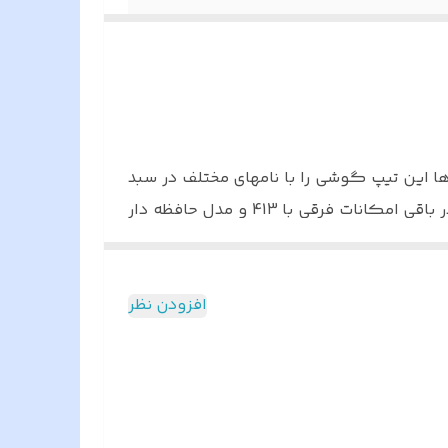
وماکس،
سیاری از برندها این تیپ گوشی را با نامهای مختلف در سبد
تولیدات خود دارند . امتیاز این گوشی نسبت به گوشیهای 4/3 اینچ ساده نمایشگر 7 اینچ گوشی میباشد و در باقی امکانات فرقی با 413 و مدل حافظه دار
ز ندارد و این خود امتیاز به شمار میرود و
کل دارندنیز بسیار مناسب است .
افزودن نظر
آسان و راحت است و از خوش قیمت ترین درب
 ارتباط با پنل دوم تولید شده است و از نظر