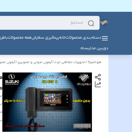
دسته‌بندی محصولات
خانه
پیگیری سفارش
همه محصولات
باطر
دوربین مداربسته
هونامیک
/
تحهیرات حفاظتی تردد
/
آیفون صوتی و تصویری
/
آیفون تص
مدل
er
بر
د
بر