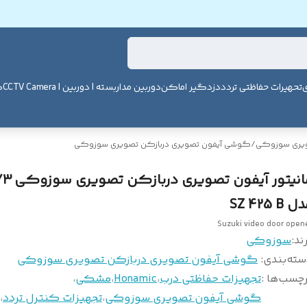
ی
تحهیرات حفاظتی تردد
دزدگیر اماکن
دوربین مداربسته | دوربین | CCTV Camera
ک
ویری سوزوکی
/
گوشی آیفون تصویری دربازکن تصویری سوزوکی
 SZ 425 B
Suzuki video door open
ند:
سوزوکی
سته‌بندی
:
گوشی آیفون تصویری دربازکن تصویری سوزوکی
چسب‌ها :
تجهیزات حفاظتی درب
،
Honamic
،
مشکی
،
گوشی آیفون تصویری سوزوکی
،
تجهیزات کنترل تردد
،