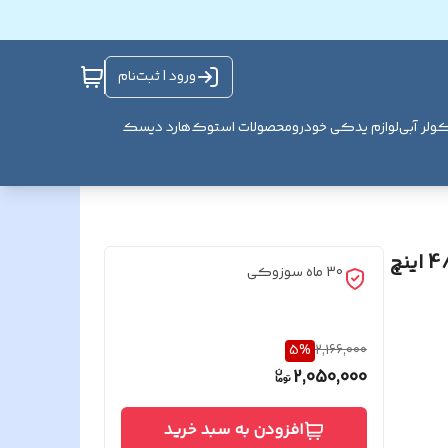
ورود | ثبت‌نام
ولر آبی
لوازم یدکی خودرو
محصولات استوک
هارد دیسک
مانیتور آیفون تصویری دربازکن تصویری سوزوکی 4/3 اینچ
30 ماه سوزوکی
5
%
2,166,000
2,050,000
افزودن به سبد خرید