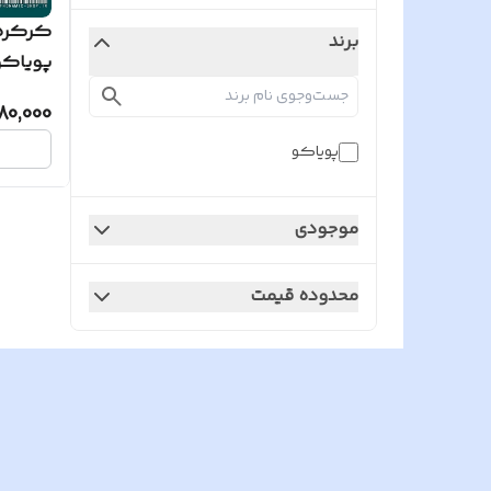
کرکره 
برند
پویاکو سای
80,000
پویاکو
موجودی
محدوده قیمت