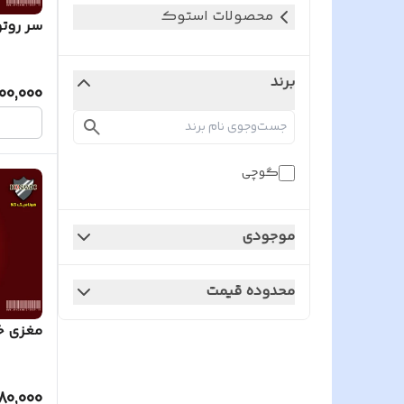
محصولات استوک
سر روت
برند
400,000
گوچی
موجودی
محدوده قیمت
مغزی 
80,000