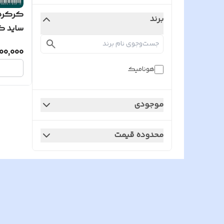
کرکره 
برند
ساید کا
200,000
هونامیک
موجودی
محدوده قیمت