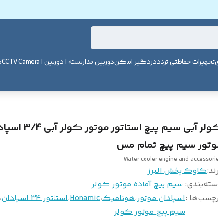
ی
تحهیرات حفاظتی تردد
دزدگیر اماکن
دوربین مداربسته | دوربین | CCTV Camera
ک
کولر آبی سیم پیچ استاتور موتور کول
وتور سیم پیچ تمام مس
Water cooler engine and accessori
ند:
کاوک پخش البرز
سته‌بندی
:
سیم پیچ آماده موتور کولر
چسب‌ها :
اسپادان موتور
،
هونامیک
،
Honamic
،
استاتور 34 اسپادان
،
سیم پیچ موتور کولر