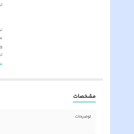
ت
ن
م
و
تع
و
ن
ج
ن
ت
مشخصات
خا
ت
توضیحات