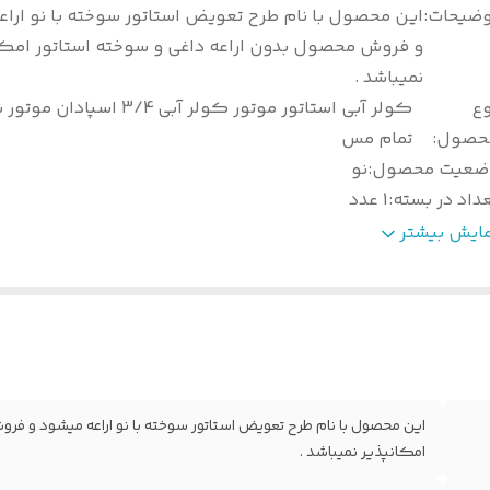
وضیحات
:
این محصول با نام طرح تعویض استاتور سوخته با نو ارا
و فروش محصول بدون اراعه داغی و سوخته استاتور امکا
نمیباشد .
وع
کولر آبی استاتور موتور کولر آبی 3/4 اس
حصول
:
تمام مس
ضعیت محصول
:
نو
داد در بسته
:
1 عدد
زن خالص
:
5000 گرم
مایش بیشتر
نس بدنه
:
فلزی
وع سیم پیچ
:
تمام مس
ولید کننده
:
اسپادان موتور
زن همراه بسته
:
ندارد
وان
:
3/4
این محصول با نام طرح تعویض استاتور سوخته با نو اراعه میشود و فر
امکانپذیر نمیباشد .