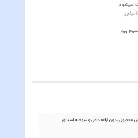
عه میشود
نپذیر
پادان موتور سیم پیچ
وش محصول بدون اراعه داغی و سوخته استاتور