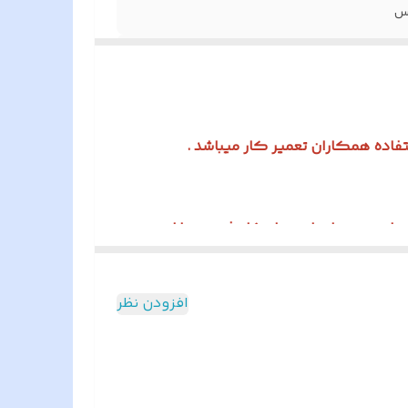
اتور توسط مشتری امکانپذیر نمیباشد .
افزودن نظر
داد ، فروش به همکار محصوب شده و مشمول
ای با قدرت هوادهی 7000(فوت مکعب در دقیقه) و به صورت دو دور میباشد.این استاتور برای