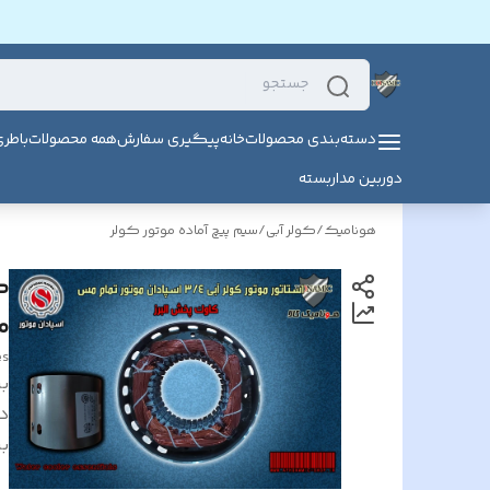
دسته‌بندی محصولات
خانه
پیگیری سفارش
همه محصولات
باطر
دوربین مداربسته
هونامیک
/
کولر آبی
/
سیم پیچ آماده موتور کولر
م
es
بر
د
بر