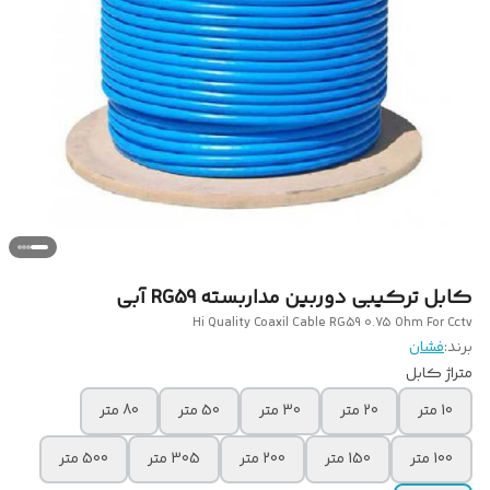
کابل ترکیبی دوربین مداربسته RG59 آبی
Hi Quality Coaxil Cable RG59 0.75 Ohm For Cctv
برند:
فشان
متراژ کابل
10 متر
20 متر
30 متر
50 متر
80 متر
100 متر
150 متر
200 متر
305 متر
500 متر