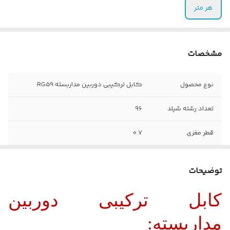
هر متر
مشخصات
نوع محصول
کابل ترکیبی دوربین مداربسته RG59
تعداد رشته شیلد
96
قطر مغزی
0.7
امپدانس
75 اهم
توضیحات
کابل ترکیبی دوربین
م
داربسته
: