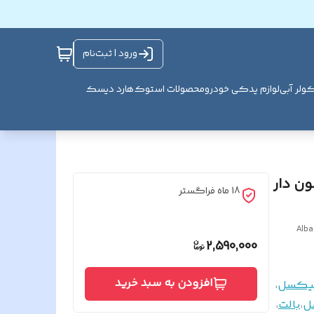
ورود | ثبت‌نام
ولر آبی
لوازم یدکی خودرو
محصولات استوک
هارد دیسک
یکرفون دار
18 ماه فراگستر
Alba
2,590,000
افزودن به سبد خرید
،
،
بالت
،