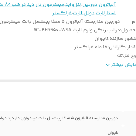
آلباترون
،
دوربین
،
لنز واید
،
میکرفون دار
،
دید در شب 80 متر
استارلایت
،
دوال لایت
،
فراگستر
م
دوربین مداربسته آلباترون 5 مگا پیکسل بالت میکر
حصول
:
درشب رنگی وارم لایت AC-BH6950-WSA
شور سازنده
:
تایوان
دار گارانتی
:
18 ماه فراگستر
ع لنز
:
تله
صله کانونی لنز
:
3/6
مایش بیشتر
زولیشن تصویر
:
2560*1920
یکرفون داخلی
:
دارد
وع دید درشب
:
وارم لایت
اکثر برد دید در شب Warmlight رنگی
:
40 متر
تاژ کاری
:
12 ولت
کانات نرم افزاری
:
DWDR, 3DNR, AWB, BLC
دوربین مداربسته آلباترون 5 مگا پیکسل بالت میکرفون دار دید درشب رنگی وارم لایت AC-BH6950-WSA
ضعیت محصول
:
نو
وتکل استاندارد
:
TVI
تایوان