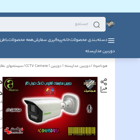
دسته‌بندی محصولات
خانه
پیگیری سفارش
همه محصولات
باطر
دوربین مداربسته
هونامیک
/
دوربین مداربسته | دوربین | CCTV Camera
/
سیستمهای نظارت
دی
SA
بر
د
بر