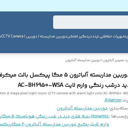
ی
تحهیرات حفاظتی تردد
دزدگیر اماکن
دوربین مداربسته | دوربین | CCTV Camera
ک
 تصویر آلباترون
/
دوربین مداربسته آلباترون
دوربین مداربسته آلباترون 5 مگا پیکسل بالت م
د درشب رنگی وارم لایت AC-BH6950-WSA
tron 5 mega pixel night vision CCTV camera with warm light color AC-BH6950-W
ند:
Albatron
سته‌بندی
:
دوربین مداربسته آلباترون
چسب‌ها :
Honamic
،
بدنه فلزی
،
دید در شب رنگی
،
هونامیک
،
5 مگاپیکسل
وارم لایت
،
پکیج دوربین مداربسته آلباترون
،
۲ مگاپیکسل