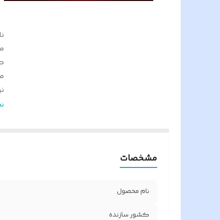
نا
م
ک
مق
نو
فا
ن
ر
م
ن
مشخصات
حد
ول
ام
نام محصول
و
پر
کشور سازنده