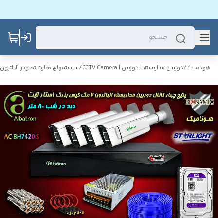
هونامیک
/
دوربین مداربسته | دوربین | CCTV Camera
/
سیستمهای نظارت تصویر آلباترون