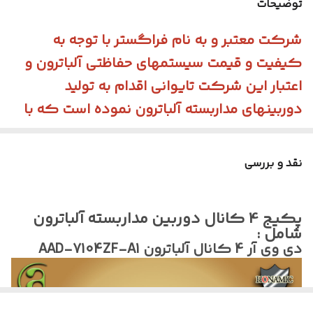
توضیحات
برند سازنده
آلباترون Albatron
شرکت معتبر و به نام فراگستر با توجه به
کیفیت و قیمت سیستمهای حفاظتی آلباترون و
متراژ کابل ترکیبی
20 متر
اعتبار این شرکت تایوانی اقدام به تولید
تعداد کانال دی وی
4 کانال 5 مگ 1 کانال IP
دوربینهای مداربسته آلباترون نموده است که با
آر
توجه به کیفیت و قیمت و تنوع محصولات
تشخیص انسان
4 کانال
آلباترون یکی از گزینه های مناسب برای خرید
نقد و بررسی
دوربین AHD با پروتوکل TVI می باشد.
کشور سازنده
تایوان
خرید و استفاده از این سیستم را به مشکل
کیفیت تصویر
1080*1920
پکیج 4 کانال دوربین مداربسته آلباترون
پسندان پیشنهاد میکنیم.
دوربینها
شامل :
دی وی آر 4 کانال آلباترون AAD-7104ZF-A1
تشخیص خودرو
4 کانال
پارت نامبر دوربینها
AC-BH7420-S