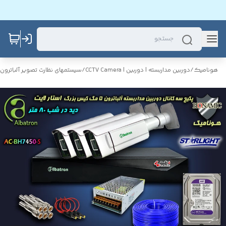
هونامیک
/
دوربین مداربسته | دوربین | CCTV Camera
/
سیستمهای نظارت تصویر آلباترون