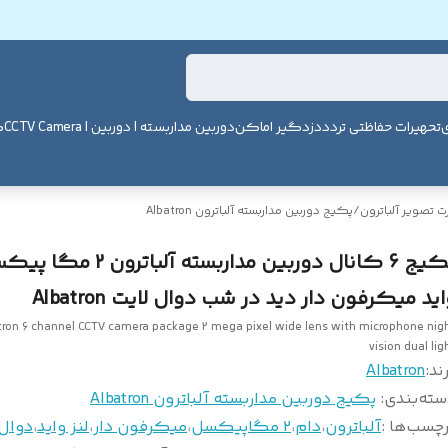
ی
تحهیرات حفاظتی تردد
دزدگیر اماکن
دوربین مداربسته | دوربین | CCTV Camera
ک
 تصویر آلباترون
/
پکیج دوربین مداربسته آلباترون Albatron
پکیج 6 کانال دوربین مداربسته آلباتر
ید میکرفون دار دید در شب دوال لایت Albatron
tron 6 channel CCTV camera package 2 mega pixel wide lens with microphone nig
vision dual lig
ند:
Albatron
سته‌بندی
:
پکیج دوربین مداربسته آلباترون Albatron
چسب‌ها :
آلباترون
،
دام
،
۲ مگاپیکسل
،
میکرفون دار
،
لنز واید
،
دوال 