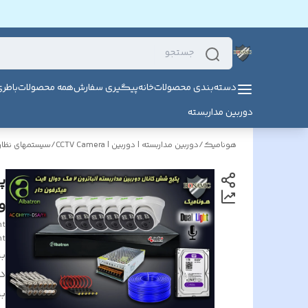
دسته‌بندی محصولات
خانه
پیگیری سفارش
همه محصولات
باطر
دوربین مداربسته
هونامیک
/
دوربین مداربسته | دوربین | CCTV Camera
/
سیستمهای نظارت
وا
ht
ht
بر
د
بر