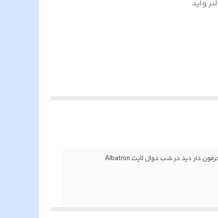
2 مگا پیکسل لنز واید