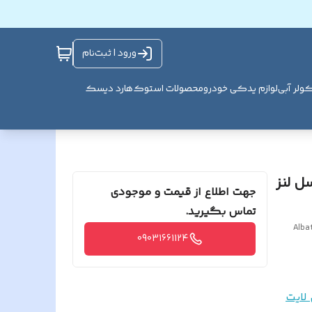
ورود | ثبت‌نام
ولر آبی
لوازم یدکی خودرو
محصولات استوک
هارد دیسک
ون 2 مگا پیکسل لنز
جهت اطلاع از قیمت و موجودی
تماس بگیرید.
Alba
09031661124
لایت