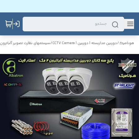
هونامیک
/
دوربین مداربسته | دوربین | CCTV Camera
/
سیستمهای نظارت تصویر آلباترون