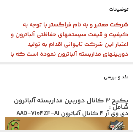
پارت نامبر دی وی آر
AAD-7104ZF-A1
توضیحات
تعداد کانال دی
4 کانال 5مگ 1 کانال IP ONVIF
دی آر
شرکت معتبر و به نام فراگستر با توجه به
کیفیت و قیمت سیستمهای حفاظتی آلباترون و
ساپورت دوربین
4 کانال
میکرفون دار
اعتبار این شرکت تایوانی اقدام به تولید
دوربینهای مداربسته آلباترون نموده است که با
تشخیص انسان
4 کانال
توجه به کیفیت و قیمت و تنوع محصولات
تشخیص خودرو
4 کانال
آلباترون یکی از گزینه های مناسب برای خرید
نقد و بررسی
دوربین AHD با پروتوکل TVI می باشد.
ظرفیت هارد
500 گیگابایت
خرید و استفاده از این سیستم را به مشکل
منبع تغذیه
5 آمپر
پکیج 3 کانال دوربین مداربسته آلباترون
پسندان پیشنهاد میکنیم.
شامل :
برند سازنده
آلباترون Albatron
دی وی آر 4 کانال آلباترون AAD-7104ZF-A1
کشور سازنده
تایوان