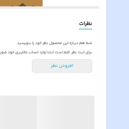
ف
برند سازنده
ن
نوع لنز
نظرات
تشخیص چهره
شما هم درباره این محصول نظر خود را بنویسید.
IP دوربینها
برای ثبت نظر، لازم است ابتدا وارد حساب کاربری خود شوید
پشتیبانی از تعداد هارد
افزودن نظر
نرم افزار انتقال تصویر
ورودی صدا
رزولیشن دوربینها
مشخص
ات دوربین :
کیفیت تصویر دوربینها
HDTVI Camera