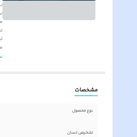
بر
ن
م
ت
ت
مت
پا
ن
من
حد
پا
مشخصات
س
ظ
تع
نوع محصول
بر
نو
تشخیص انسان
ت