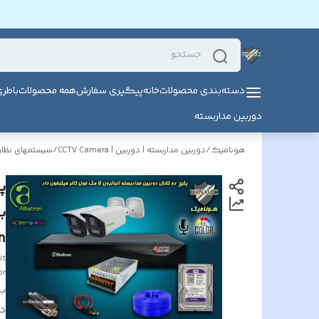
دسته‌بندی محصولات
خانه
پیگیری سفارش
همه محصولات
باطر
دوربین مداربسته
هونامیک
/
دوربین مداربسته | دوربین | CCTV Camera
/
سیستمهای نظارت
ب
n
it
or
بر
د