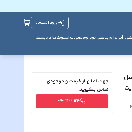
ورود | ثبت‌نام
ولر آبی
لوازم یدکی خودرو
محصولات استوک
هارد دیسک
5 مگا پیکسل
جهت اطلاع از قیمت و موجودی
یت
تماس بگیرید.
09031661124
P