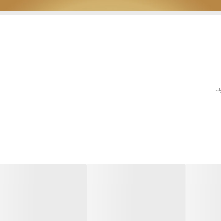
رمت ذخیره تصاویر
:
+H.265
آلباترون Albatron
وع حسگر تصویر
:
CMOS
3.6 تله
1 کانال
IP 66
.
1 دستگاه تا 10 ترابایت
Fara View
1 کانال
5 مگاپیکسل
1920*2560