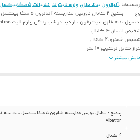
چسب‌ها :
آلباترون
،
بدنه فلزی
،
وارم لایت
،
لنز تله
،
بالت
،
5 مگاپیکسل
وع
پکیج 2 کانال دوربین مداربسته آلباترون 5 م
حصول
:
بدنه فلزی میکرفون دار دید در شب رنگی وارم لایت Albatron
شخیص انسان
:
4 کانال
شخیص خودرو
:
4 کانال
راژ کابل ترکیبی
:
10 متر
رت نامبر دی وی آر
:
AAD-7104ZF-A1
مایش بیشتر
بع تغذیه
:
5 آمپر
اکثر برد دید در شب Warmlight رنگی
:
40 متر
رت نامبر دوربینها
:
AC-BH6950-WSA
اپورت دوربین میکرفون دار
:
4 کانال
رفیت هارد
:
500 گیگابایت
داد کانال دی وی آر
:
4 کانال 5مگ 1 کانال IP ONVIF
پکیج 2 کانال دوربین مداربسته آلباترون
ند سازنده
:
آلباترون Albatron
Albatron
ع لنز
:
3.6 تله
4 کانال
شخیص چهره
:
1 کانال