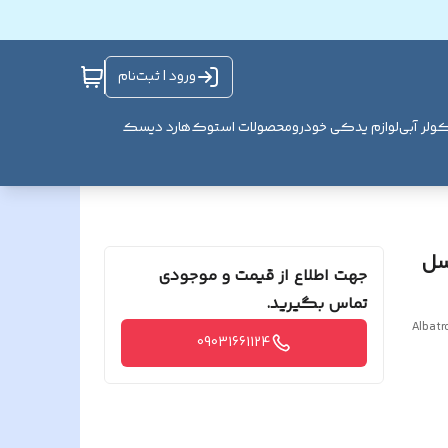
ورود | ثبت‌نام
ولر آبی
لوازم یدکی خودرو
محصولات استوک
هارد دیسک
 مگا پیکسل
جهت اطلاع از قیمت و موجودی
تماس بگیرید.
Albatr
09031661124