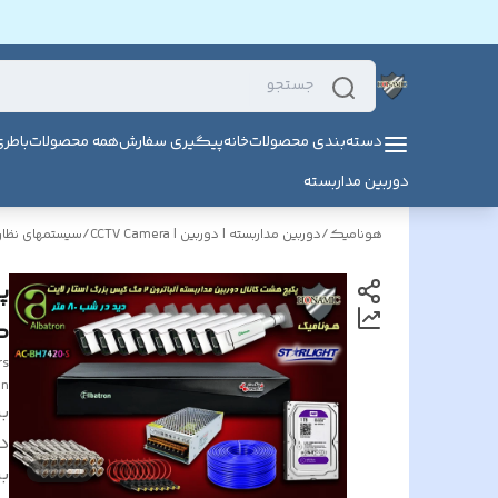
دسته‌بندی محصولات
خانه
پیگیری سفارش
همه محصولات
باطر
دوربین مداربسته
هونامیک
/
دوربین مداربسته | دوربین | CCTV Camera
/
سیستمهای نظارت
کی
rs
on
بر
د
بر