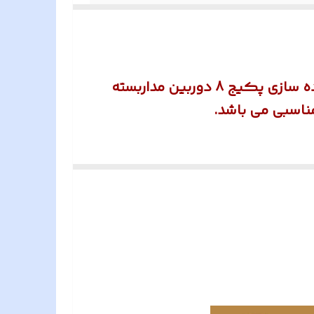
یکی از خدمات فروشگاه هونامیک که برای راحتی خرید شما عزیزان منظور شده است ، آماده سازی پکیج 8 دوربین مداربسته