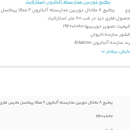
پکیج دوربین مداربسته آلباترون
،
استارلایت
وع
پکیج 8 کانال دوربین مداربسته آلباترون
حصول
:
فلزی دید در شب 80 متر استارلایت
یفیت تصویر دوربینها
:
1080*1920
شور سازنده
:
تایوان
ند سازنده
:
آلباترون Albatron
ولیشن دوربینها
:
2 مگاپیکسل
مایش بیشتر
اپورت دوربین میکرفون دار
:
8 کانال
رت نامبر دوربینها
:
AC-BH7420-S
ولیشن دی وی آر
:
5 مگاپیکسل
کنولوژی
:
TVI
Yes
:
Smart Motion Dete
دار گارانتی
:
18 ماه فراگستر
پکیج 8 کانال دوربین مداربسته آلباترون 2 مگا پیکسل کیس فلزی دید در شب 80 متر استارلایت
داد کانال دی وی آر
:
8 کانال 5 مگ 2 کانال IP
ضای نصب دوربینها
:
داخلی و بیرونی
1080*1920
راژ کابل ترکیبی
:
40 متر