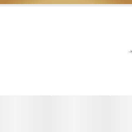
داخلی و بیرونی
40 متر
P2P
.
AAD-7108ZF-A1
8 کانال
استارلایت
8 کانال
1 کانال
یک دستگاه تا 10 ترابایت