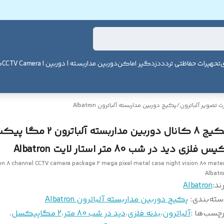
ی
تحهیرات حفاظتی تردد
دزدگیر اماکن
دوربین مداربسته | دوربین | CCTV Camera
ک
 تصویر آلباترون
/
پکیج دوربین مداربسته آلباترون Albatron
پکیج 8 کانال دوربین مداربسته آلباترون 2
س فلزی دید در شب 80 متر استار لایت Albatron
on 8 channel CCTV camera package 2 mega pixel metal case night vision 80 mete
Albatr
ند:
Albatron
سته‌بندی
:
پکیج دوربین مداربسته آلباترون Albatron
چسب‌ها :
آلباترون
،
بدنه فلزی
،
دید در شب 80 متر
،
2 مگاپیکسل
،