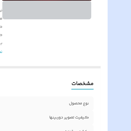
ن
م
ک
ک
بر
رز
ن
س
پا
رز
مشخصات
ت
ct
مق
نوع محصول
تع
ف
کیفیت تصویر دوربینها
مت