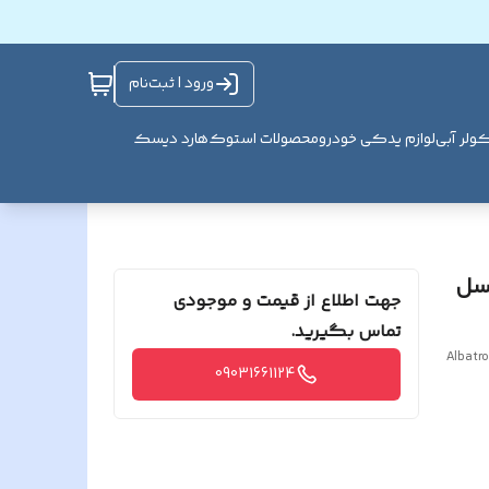
ورود | ثبت‌نام
ولر آبی
لوازم یدکی خودرو
محصولات استوک
هارد دیسک
 5 مگا پیکسل
جهت اطلاع از قیمت و موجودی
تماس بگیرید.
Albatr
09031661124