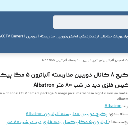
ی
تحهیرات حفاظتی تردد
دزدگیر اماکن
دوربین مداربسته | دوربین | CCTV Camera
ک
 تصویر آلباترون
/
پکیج دوربین مداربسته آلباترون Albatron
پکیج 8 کانال دوربین مداربسته آلباترون
س فلزی دید در شب 80 متر Albatron
on 8 channel CCTV camera package 5 mega pixel metal case night vision 80 mete
Albatr
ند:
Albatron
سته‌بندی
:
پکیج دوربین مداربسته آلباترون Albatron
چسب‌ها :
آلباترون
،
5 مگاپیکسل
،
بدنه فلزی
،
دید در شب 80 متر