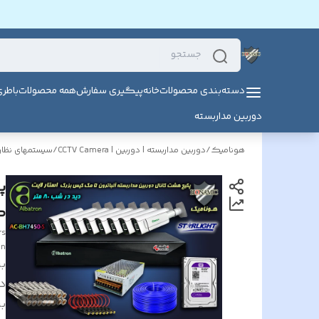
دسته‌بندی محصولات
خانه
پیگیری سفارش
همه محصولات
باطر
دوربین مداربسته
هونامیک
/
دوربین مداربسته | دوربین | CCTV Camera
/
سیستمهای نظارت
کی
rs
on
بر
د
بر