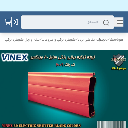
هونامیک
/
تحهیرات حفاظتی تردد
/
کرکره برقی و ملزومات
/
تیغه و ریل کرکره برقی