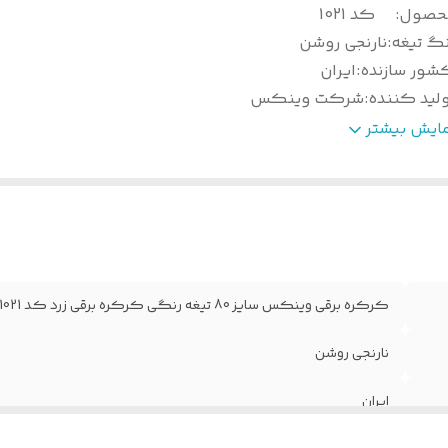
حصول
:
کد 1021
نگ تیغه
:
نارنجی روشن
شور سازنده
:
ایران
ولید کننده
:
شرکت وینکس
داد پل
:
2 پل
مایش بیشتر
رض هر تیغه
:
8 سانتیمتر
ن هر متر مربع
:
4.3 کیلو گرم
یل
:
ندارد
نس تیغه
:
آلومینیوم
ند
:
وینکس
داد در بسته
:
طبق درخواست مشتری
کرکره برقی وینکس سایز 80 تیغه رنگی کرکره برقی زرد کد 1021
تاندارد
:
دارد
وع رنگ
:
کوره ای الکترو استاتیک
نارنجی روشن
عاد
:
80 سانتیمتر
ایران
ارانتی
:
سلامت فیزیکی و اصالت کالا
ضعیت محصول
:
آکبند