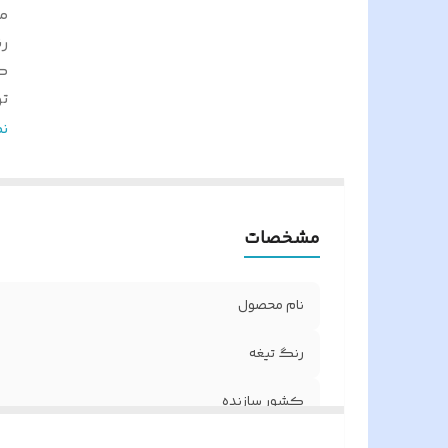
م
ر
ک
ت
تع
ن
ع
وز
ر
مشخصات
ج
بر
تع
نام محصول
اس
ن
رنگ تیغه
اب
کشور سازنده
گ
و