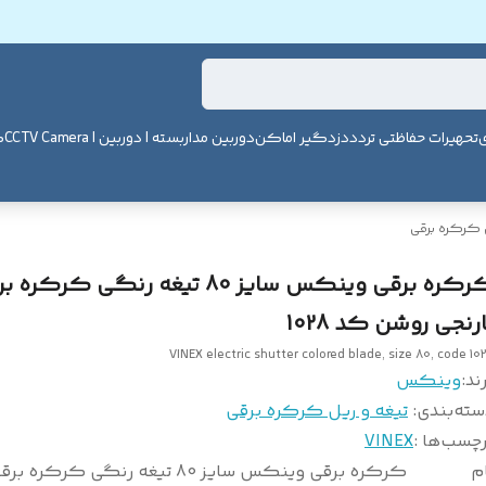
ی
تحهیرات حفاظتی تردد
دزدگیر اماکن
دوربین مداربسته | دوربین | CCTV Camera
ک
ل کرکره برقی
کرکره برقی وینکس سایز 80 تیغه رنگی کرکره
ارنجی روشن کد 1028
VINEX electric shutter colored blade, size 80, code 10
ند:
وینکس
سته‌بندی
:
تیغه و ریل کرکره برقی
چسب‌ها :
VINEX
م
کرکره برقی وینکس سایز 80 تیغه رنگی کرکره 