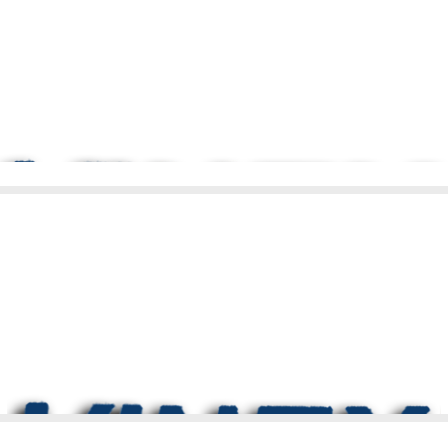
شرکت وینکس
2 پل
8 سانتیمتر
4.3 کیلو گرم
ندارد
آلومینیوم
وینکس
طبق درخواست مشتری
دارد
کوره ای الکترو استاتیک