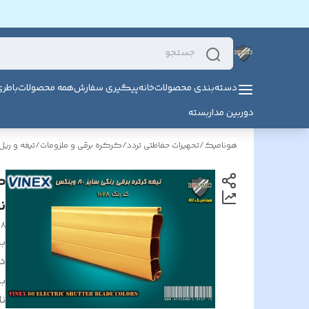
دسته‌بندی محصولات
خانه
پیگیری سفارش
همه محصولات
باطر
دوربین مداربسته
هونامیک
/
تحهیرات حفاظتی تردد
/
کرکره برقی و ملزومات
/
تیغه و ری
ن
28
بر
د
بر
نا