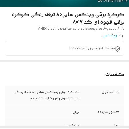
کرکره برقی وینکس سایز 80 تیغه رنگی کرکره
برقی قهوه ای کد 8017
VINEX electric shutter colored blade, size 80, code 8017
برند:
وینکس
سلامت فیزیکی و اصالت کالا
مشخصات
نام محصول
کرکره برقی وینکس سایز 80 تیغه رنگی
کرکره برقی قهوه ای کد 8017
کشور سازنده
ایران
برند
وینکس