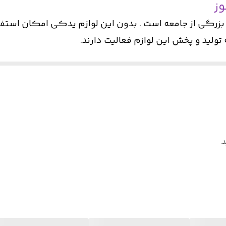
وز
دارد
 بزرگی از جامعه است . بدون این لوازم یدکی امکان استفاد
ید و پخش این لوازم فعالیت دارند.
سالیک
و همچنین حمایت از تولید کنندگان داخلی اقدام به عرضه 
ایران
ف و محبوب به شمار می آیند و مصرف لوازم یدکی بالایی نیز د
ده عرضه میشود.
.