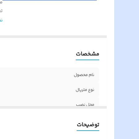
م
تع
مق
ن
م
بر
ک
مشخصات
نام محصول
نوع متریال
محل نصب
تعداد در بسته
توضیحات
مقاومت در برابر خوردگی