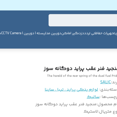
ی
تحهیرات حفاظتی تردد
دزدگیر اماکن
دوربین مداربسته | دوربین | CCTV Camera
ک
نجید فنر عقب پراید دوگانه سوز
The herald of the rear spring of the dual fuel Pri
ند:
SALIC
سته‌بندی
:
لوازم یدکی پراید ، تیبا ، ساینا
چسب‌ها :
سالیک
ام محصول
:
منجید فنر عقب پراید دوگانه سوز
ع متریال
:
لاستیک