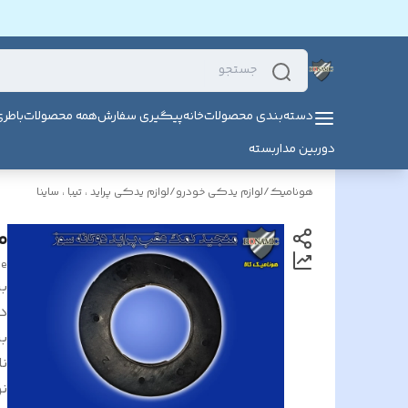
دسته‌بندی محصولات
خانه
پیگیری سفارش
همه محصولات
باطر
دوربین مداربسته
هونامیک
/
لوازم یدکی خودرو
/
لوازم یدکی پراید ، تیبا ، ساینا
م
de
بر
د
بر
ن
نو