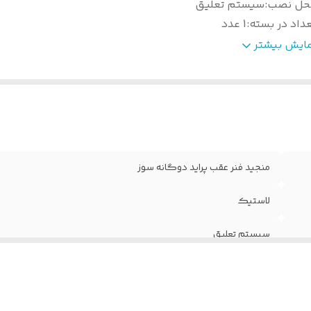
حل نصب
:
سیستم تعلیق
داد در بسته
:
1 عدد
اومت در برابر خوردگی
:
دارد
مایش بیشتر
قاومت مکانیکی
:
دارد
ند سازنده
:
سالیک
شور سازنده
:
ایران
منجید فنر عقب پراید دوگانه سوز
لاستیک
سیستم تعلیق
1 عدد
دارد