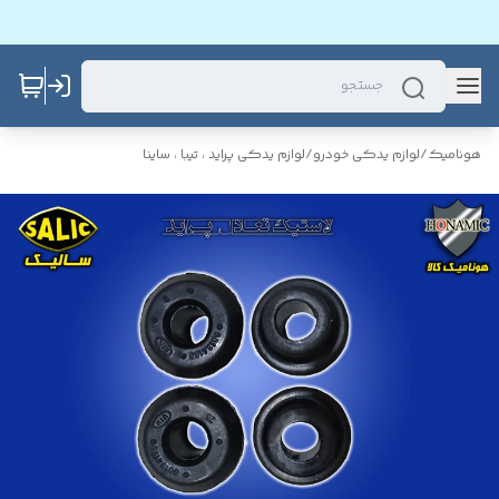
هونامیک
/
لوازم یدکی خودرو
/
لوازم یدکی پراید ، تیبا ، ساینا