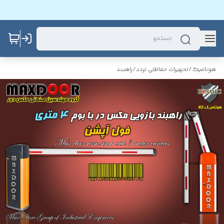
هونامیک
/
تحهیرات حفاظتی تردد
/
راهبند