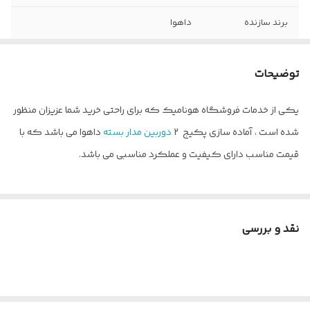
برند سازنده
داهوا
مقدار گارانتی
گارانتی اصلی 24 ماه
توضیحات
ورودی صدا
یک کانال آنالوگ
یکی از خدمات فروشگاه هونامیک که برای راحتی خرید شما عزیزان منظور
نوع حسگر تصویر
CMOS
شده است ، آماده سازی پکیج 2
دوربین مدار بسته
داهوا می باشد که با
منبع تغذیه
2 آمپر 2 عدد
قیمت مناسب دارای کیفیت و عملکرد مناسبی می باشد.
کیفیت تصویر
1080*1920
دوربینها
نقد و بررسی
فرمت ذخیره تصاویر
+H.265
ظرفیت هارد
500 گیگا بایت
زاویه دید دوربین
90 درجه