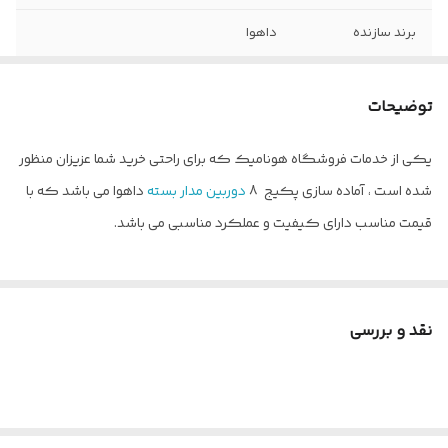
برند سازنده
داهوا
مقدار گارانتی
گارانتی اصلی 24 ماه
توضیحات
ورودی صدا
یک کانال آنالوگ
یکی از خدمات فروشگاه هونامیک که برای راحتی خرید شما عزیزان منظور
نوع حسگر تصویر
CMOS
شده است ، آماده سازی پکیج 8
دوربین مدار بسته
داهوا می باشد که با
منبع تغذیه
10 آمپر مرکزی
قیمت مناسب دارای کیفیت و عملکرد مناسبی می باشد.
کیفیت تصویر
1080*1920
دوربینها
نقد و بررسی
فرمت ذخیره تصاویر
+H.265
ظرفیت هارد
500 گیگا بایت
زاویه دید دوربین
90 درجه