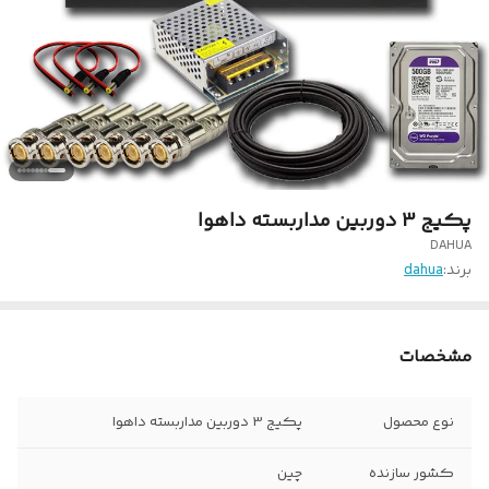
پکیج 3 دوربین مداربسته داهوا
DAHUA
برند:
dahua
مشخصات
نوع محصول
پکیج 3 دوربین مداربسته داهوا
کشور سازنده
چین