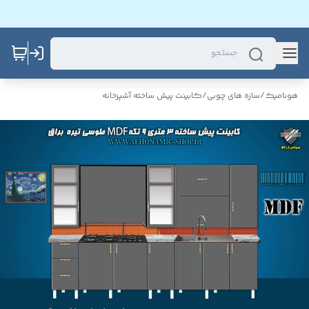
هونامیک
/
سازه های چوبی
/
کابینت پیش ساخته آشپزخانه