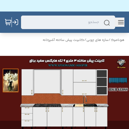
هونامیک
/
سازه های چوبی
/
کابینت پیش ساخته آشپزخانه