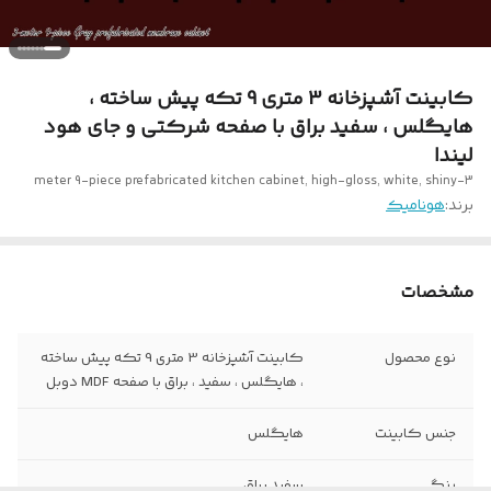
کابینت آشپزخانه 3 متری 9 تکه پیش ساخته ،
هایگلس ، سفید براق با صفحه شرکتی و جای هود
لیندا
3-meter 9-piece prefabricated kitchen cabinet, high-gloss, white, shiny
برند:
هونامیک
مشخصات
نوع محصول
کابینت آشپزخانه 3 متری 9 تکه پیش ساخته
، هایگلس ، سفید ، براق با صفحه MDF دوبل
جنس کابینت
هایگلس
رنگ
سفید براق