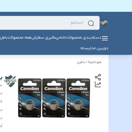
دسته‌بندی محصولات
خانه
پیگیری سفارش
همه محصولات
باطر
دوربین مداربسته
هونامیک
/
باطری
با
um
بر
د
بر
بر
تع