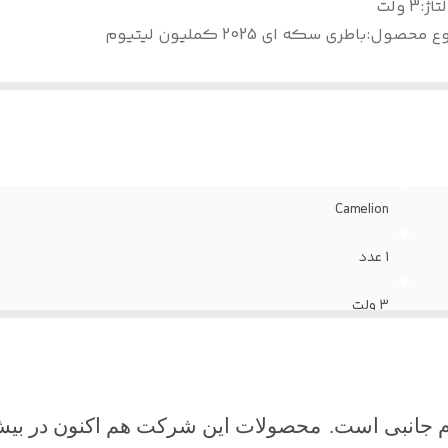
تاژ
:
3 ولت
وع محصول
:
باطری سکه ای 2025 کملیون لیتیوم
Camelion
1 عدد
3 ولت
باطری سکه ای 2025 کملیون لیتیوم
م جانبی
است
.
محصولات این شرکت هم اکنون در بیش از 90 کشور دنیا به فروش 