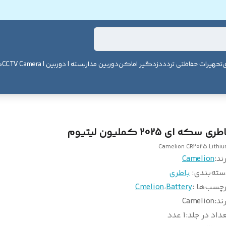
ی
تحهیرات حفاظتی تردد
دزدگیر اماکن
دوربین مداربسته | دوربین | CCTV Camera
ک
طری سکه ای 2025 کملیون لیتیوم
Camelion CR2025 Lithi
ند:
Camelion
سته‌بندی
:
باطری
چسب‌ها :
Battery
،
Cmelion
ند
:
Camelion
داد در جلد
:
1 عدد