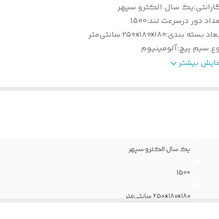
ارانتی
:
یک سال الکترو سپهر
داد دور درسرعت تند
:
1500
عاد بسته بندی
:
۲۵۰x۱۸۰x۱۸۰ سانتی‌متر
وع سیم پیچ
:
آلومینیوم
عداد دور درسرعت آهسته
:
1000
مایش بیشتر
زن خالص
:
5 کیلو گرم
ع یاتاقان
:
بلبرینگی
الت کالا
:
اصل
ام محصول
:
موتور کولر آبی 1/3 سپهر با سیم پیچ آلومینیوم
یه موتور
:
ندارد
تاژ کاری
:
220 ولت 50 هرتز
یک سال الکترو سپهر
شور سازنده
:
ایران اصفهان
1500
۲۵۰x۱۸۰x۱۸۰ سانتی‌متر