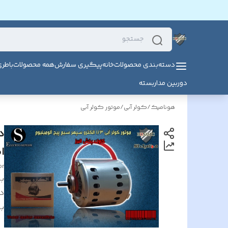
دسته‌بندی محصولات
خانه
پیگیری سفارش
همه محصولات
باطر
دوربین مداربسته
هونامیک
/
کولر آبی
/
موتور کولر آبی
ا
or
بر
د
بر