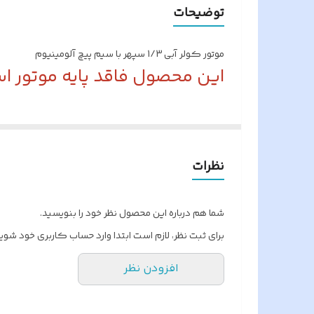
نوع سیم پیچ
توضیحات
تعداد دور درسرعت آهسته
موتور کولر آبی 1/3 سپهر با سیم پیچ آلومینیوم
وزن خالص
این محصول فاقد پایه موتور ا
نوع یاتاقان
اصالت کالا
نظرات
نام محصول
پایه موتور
شما هم درباره این محصول نظر خود را بنویسید.
برای ثبت نظر، لازم است ابتدا وارد حساب کاربری خود شوید
ولتاژ کاری
افزودن نظر
کشور سازنده