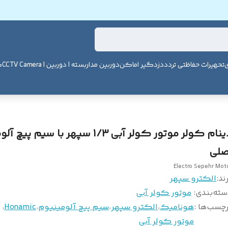
ی
تحهیرات حفاظتی تردد
دزدگیر اماکن
دوربین مداربسته | دوربین | CCTV Camera
ک
دینام کولر موتور کولر آبی 1/3 سپهر با سیم 
صلی
Electro Sepehr Mot
ند:
الکترو سپهر
سته‌بندی
:
موتور کولر آبی
چسب‌ها :
هونامیک
،
الکترو سپهر
،
سیم پیچ آلومینیوم
،
Honamic
،
موتور کولر آبی