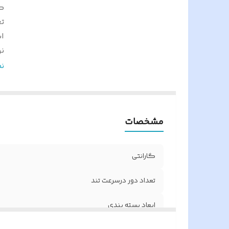
گ
تع
اب
ن
ت
ن
و
نو
اص
مشخصات
ن
پا
ول
گارانتی
ک
تعداد دور درسرعت تند
ابعاد بسته بندی