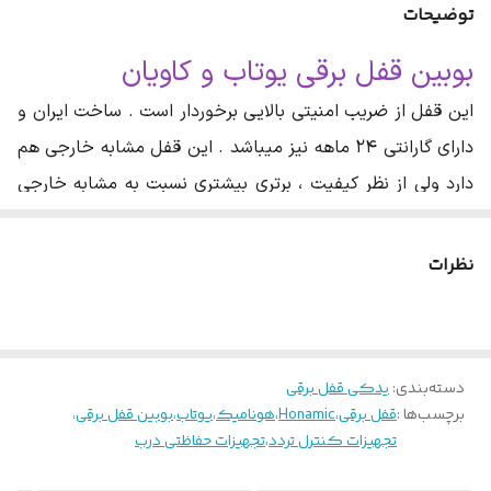
توضیحات
جنس بدنه
فلز
بوبین قفل برقی یوتاب و کاویان
وضعیت محصول
آکبند
این قفل از ضریب امنیتی بالایی برخوردار است . ساخت ایران و
نحوه عملکرد
برقی
دارای گارانتی ۲۴ ماهه نیز میباشد . این قفل مشابه خارجی هم
دارد ولی از نظر کیفیت ، برتری بیشتری نسبت به مشابه خارجی
دارد . کلیه لوازم یدکی قفل یوتاب در فروشگاه هونامیک موجود
است .
نظرات
مثل همین یدکی پس نگران خدمات پس از فروش و تامین لوازم
یدکی نباشید . . از نصابان با تجربه استفاده کنید. فروشگاه
تعمیر و
هونامیک نصب صحیح و اصولی و همچنین
دسته‌بندی
:
یدکی قفل برقی
سرویس
قفل برقی را برای شما تضمین می‌کند. هزینه برای
برچسب‌ها :
قفل برقی
،
Honamic
،
هونامیک
،
یوتاب
،
بوبین قفل برقی
،
امنیت نوعی سرمایه گذاری است .
تجهیزات کنترل تردد
،
تجهیزات حفاظتی درب
هونامیک یعنی خوشنامی .