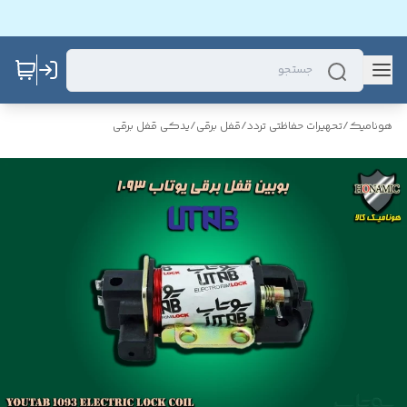
هونامیک
/
تحهیرات حفاظتی تردد
/
قفل برقی
/
یدکی قفل برقی