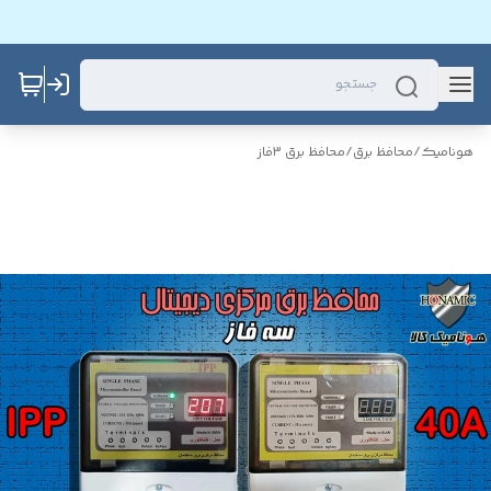
هونامیک
/
محافظ برق
/
محافظ برق 3فاز