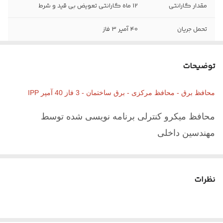
مقدار گارانتی
12 ماه گارانتی تعویض بی قید و شرط
تحمل جریان
40 آمپر 3 فاز
ابعاد
17*17*6
توضیحات
تعداد فاز
سه فاز
محافظ برق - محافظ مرکزی - برق ساختمان - 3 فاز 40 آمپر IPP
جنس بدنه
ABS
محافظ میکرو کنترلی برنامه نویسی شده توسط
مدل
IPP 40 A سه فاز
مهندسین داخلی
فرکانس
50 هرتز
این دستگاه یک محافظ برق به معنای واقعیست که کنترل
محل نصب
ورودی برق تاسیسات
نظرات
آن توسط میکرو کنترلر با برنامه نویسی توسط مهندسان
تایم وصل
60 ثانیه
داخلی تولید شده که میتواند سریعترین و کوچکترین
نوسانات برق را تشخیص و در صورت نیاز برق را قطع
بایپس
دارد