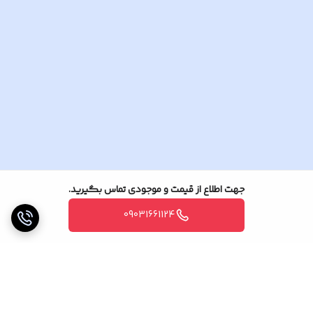
محافظت از کلیه وسایل برقی موجود در خانه اعم از-
تلویزیون-کامپیوتر-یخچال-فریزر-لباسشویی-ظرفشویی-
و…
محافظ-مرکزی-برق-ساختمان-محافظ برق-محافظ-برق-
محافظ مرکزی-تکفاز-سه فاز-3 فاز-کنتاکتور-رله-پشت
کنتور
جهت اطلاع از قیمت و موجودی تماس بگیرید.
09031661124