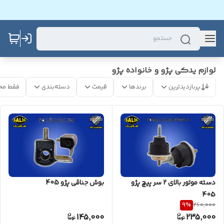
لوازم یدکی پژو و خانواده پژو
پربازدیدترین
برندها
قیمت
دسته‌بندی
فقط مح
دسته موتور بالای 2 سر پیچ پژو
بوش جناقی پژو 405
405
9
%
260,000
145,000
235,000