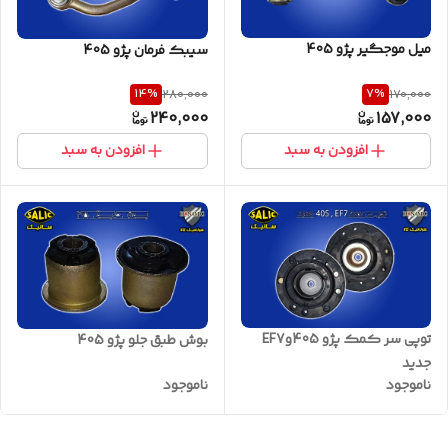
میل موجگیر پژو 405
سیبک فرمان پژو 405
14
%
7
%
280,000
170,000
240,000
157,000
افزودن به سبد
افزودن به سبد
توپی سر کمک پژو 405وEF7
بوش طبق جلو پژو 405
جدید
ناموجود
ناموجود