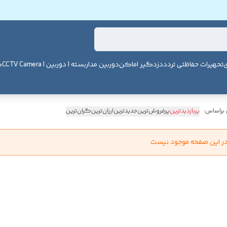
ی
تحهیرات حفاظتی تردد
دزدگیر اماکن
دوربین مداربسته | دوربین | CCTV Camera
ک
 براساس:
پربازدیدترین
پرفروش‌ترین
جدیدترین
ارزان‌ترین
گران‌ترین
در این صفحه موجود نیست