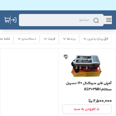
پربازدیدترین
برندها
قیمت
دسته‌بندی
فقط مح
آمپلی فایر سیگنال 120 دسیبل
سکام AS303MH
2,500,000
افزودن به سبد